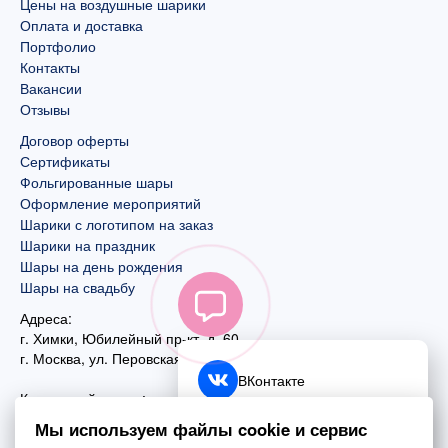
Цены на воздушные шарики
Оплата и доставка
Портфолио
Контакты
Вакансии
Отзывы
Договор оферты
Сертификаты
Фольгированные шары
Оформление мероприятий
Шарики с логотипом на заказ
Шарики на праздник
Шары на день рождения
Шары на свадьбу
Адреса:
г. Химки, Юбилейный пр-кт, д. 60
г. Москва
,
ул. Перовская, д. 59
ВКонтакте
Контактный номер:
+7 (925) 585-74-27
Telegram
Мы используем файлы cookie и сервис
+7 (495) 970-44-75