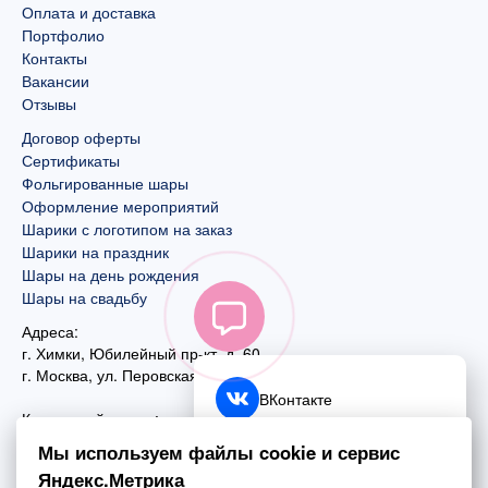
Оплата и доставка
Портфолио
Контакты
Вакансии
Отзывы
Договор оферты
Сертификаты
Фольгированные шары
Оформление мероприятий
Шарики с логотипом на заказ
Шарики на праздник
Шары на день рождения
Шары на свадьбу
Адреса:
г. Химки, Юбилейный пр-кт, д. 60
г. Москва
,
ул. Перовская, д. 59
ВКонтакте
Контактный номер:
+7 (925) 585-74-27
Telegram
Мы используем файлы cookie и сервис
+7 (495) 970-44-75
Яндекс.Метрика
MAX