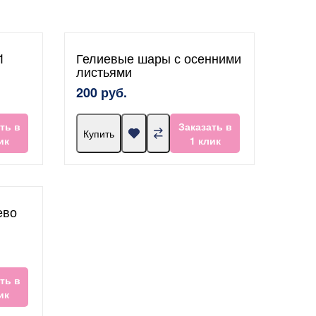
1
Гелиевые шары с осенними
листьями
200 руб.
ть в
Заказать в
Купить
ик
1 клик
ево
ть в
ик