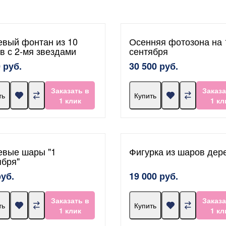
евый фонтан из 10
Осенняя фотозона на 
в с 2-мя звездами
сентября
 руб.
30 500 руб.
Заказать в
Заказа
ть
Купить
1 клик
1 кл
евые шары "1
Фигурка из шаров дер
ября"
руб.
19 000 руб.
Заказать в
Заказа
ть
Купить
1 клик
1 кл