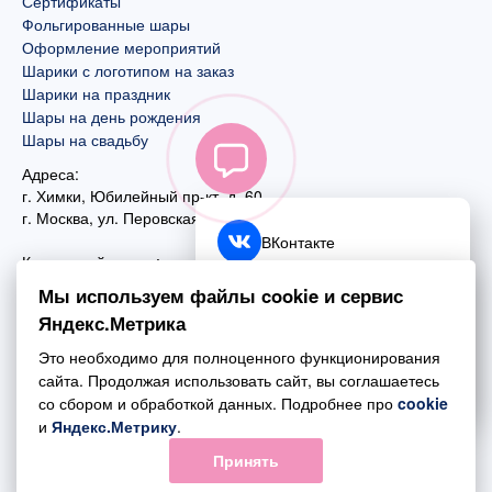
Сертификаты
Фольгированные шары
Оформление мероприятий
Шарики с логотипом на заказ
Шарики на праздник
Шары на день рождения
Шары на свадьбу
Адреса:
г. Химки, Юбилейный пр-кт, д. 60
г. Москва
,
ул. Перовская, д. 59
ВКонтакте
Контактный номер:
+7 (925) 585-74-27
Telegram
Мы используем файлы cookie и сервис
+7 (495) 970-44-75
Яндекс.Метрика
MAX
Почта:
Это необходимо для полноценного функционирования
mail@esta-fiesta.ru
Обратный звонок
сайта. Продолжая использовать сайт, вы соглашаетесь
со сбором и обработкой данных. Подробнее про
cookie
Режим работы интернет-магазина:
и
Яндекс.Метрику
.
ПН-ВС с 09:00 до 21:00
Принять