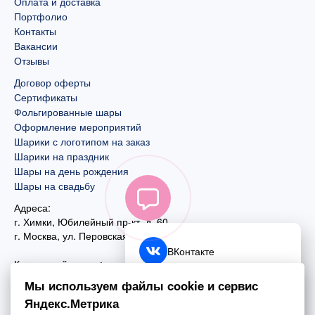
Оплата и доставка
Портфолио
Контакты
Вакансии
Отзывы
Договор оферты
Сертификаты
Фольгированные шары
Оформление мероприятий
Шарики с логотипом на заказ
Шарики на праздник
Шары на день рождения
Шары на свадьбу
Адреса:
г. Химки, Юбилейный пр-кт, д. 60
г. Москва
,
ул. Перовская, д. 59
ВКонтакте
Контактный номер:
+7 (925) 585-74-27
Telegram
Мы используем файлы cookie и сервис
+7 (495) 970-44-75
Яндекс.Метрика
MAX