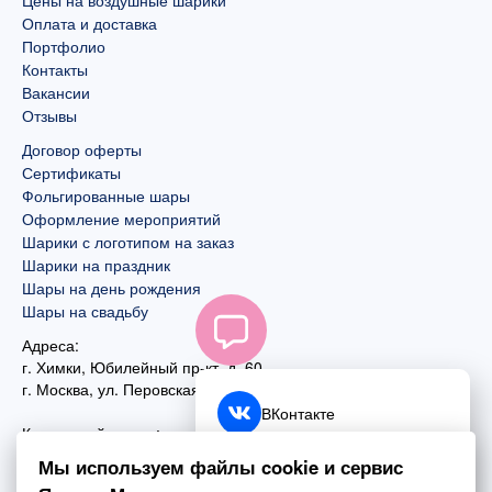
Цены на воздушные шарики
Оплата и доставка
Портфолио
Контакты
Вакансии
Отзывы
Договор оферты
Сертификаты
Фольгированные шары
Оформление мероприятий
Шарики с логотипом на заказ
Шарики на праздник
Шары на день рождения
Шары на свадьбу
Адреса:
г. Химки, Юбилейный пр-кт, д. 60
г. Москва
,
ул. Перовская, д. 59
ВКонтакте
Контактный номер:
+7 (925) 585-74-27
Telegram
Мы используем файлы cookie и сервис
+7 (495) 970-44-75