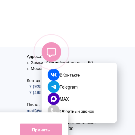
Адреса:
г. Химки, Юбилейный пр-кт, д. 60
г. Москва
,
ул. Перовская, д. 59
ВКонтакте
Контактный номер:
+7 (925) 585-74-27
Telegram
+7 (495) 970-44-75
MAX
Почта:
mail@esta-fiesta.ru
Обратный звонок
Режим работы интернет-магазина:
ПН-ВС с 09:00 до 21:00
Принять