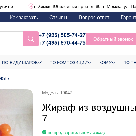
уточно
г. Химки, Юбилейный пр-кт, д. 60, г. Москва, ул. П
Как заказать
Отзывы
Вопрос-ответ
Гаран
+7 (925) 585-74-27
Обратный звонок
+7 (495) 970-44-75
ПО ВИДУ ШАРОВ
ПО КОМПОЗИЦИИ
КОМУ
ПО Т
фры 7
Модель:
10047
Жираф из воздушны
7
по предварительному заказу