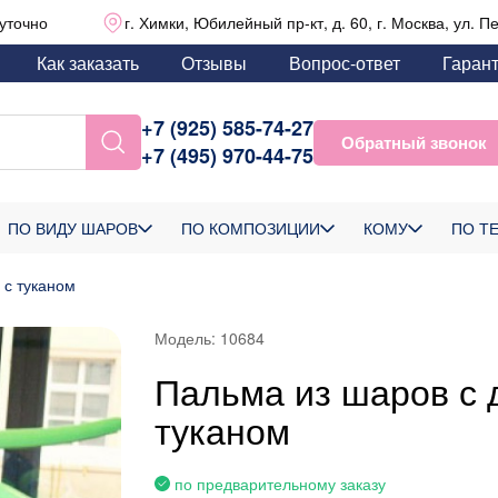
уточно
г. Химки, Юбилейный пр-кт, д. 60, г. Москва, ул. П
Как заказать
Отзывы
Вопрос-ответ
Гаран
+7 (925) 585-74-27
Обратный звонок
+7 (495) 970-44-75
ПО ВИДУ ШАРОВ
ПО КОМПОЗИЦИИ
КОМУ
ПО Т
 с туканом
Модель:
10684
Пальма из шаров с 
туканом
по предварительному заказу