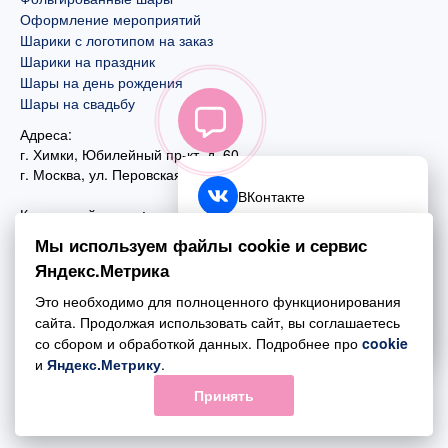
Оформление мероприятий
Шарики с логотипом на заказ
Шарики на праздник
Шары на день рождения
Шары на свадьбу
Адреса:
г. Химки, Юбилейный пр-кт, д. 60
г. Москва
,
ул. Перовская, д. 59
ВКонтакте
Контактный номер:
+7 (925) 585-74-27
Telegram
Мы используем файлы cookie и сервис
+7 (495) 970-44-75
Яндекс.Метрика
MAX
Почта:
Это необходимо для полноценного функционирования
mail@esta-fiesta.ru
Обратный звонок
сайта. Продолжая использовать сайт, вы соглашаетесь
со сбором и обработкой данных. Подробнее про
cookie
Режим работы интернет-магазина:
и
Яндекс.Метрику
.
ПН-ВС с 09:00 до 21:00
Принять