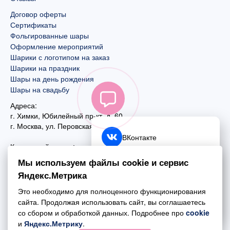
Договор оферты
Сертификаты
Фольгированные шары
Оформление мероприятий
Шарики с логотипом на заказ
Шарики на праздник
Шары на день рождения
Шары на свадьбу
Адреса:
г. Химки, Юбилейный пр-кт, д. 60
г. Москва
,
ул. Перовская, д. 59
ВКонтакте
Контактный номер:
+7 (925) 585-74-27
Telegram
Мы используем файлы cookie и сервис
+7 (495) 970-44-75
Яндекс.Метрика
MAX
Почта:
Это необходимо для полноценного функционирования
mail@esta-fiesta.ru
Обратный звонок
сайта. Продолжая использовать сайт, вы соглашаетесь
со сбором и обработкой данных. Подробнее про
cookie
Режим работы интернет-магазина:
и
Яндекс.Метрику
.
ПН-ВС с 09:00 до 21:00