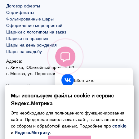
Договор оферты
Сертификаты
Фольгированные шары
Оформление мероприятий
Шарики с логотипом на заказ
Шарики на праздник
Шары на день рождения
Шары на свадьбу
Адреса:
г. Химки, Юбилейный пр-кт, д. 60
г. Москва
,
ул. Перовская, д. 59
ВКонтакте
Контактный номер:
+7 (925) 585-74-27
Telegram
Мы используем файлы cookie и сервис
+7 (495) 970-44-75
Яндекс.Метрика
MAX
Почта:
Это необходимо для полноценного функционирования
mail@esta-fiesta.ru
Обратный звонок
сайта. Продолжая использовать сайт, вы соглашаетесь
со сбором и обработкой данных. Подробнее про
cookie
Режим работы интернет-магазина:
и
Яндекс.Метрику
.
ПН-ВС с 09:00 до 21:00