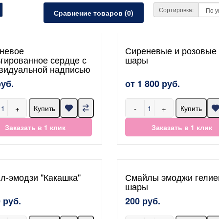
Сортировка:
Сравнение товаров (0)
невое
Сиреневые и розовые
гированное сердце с
шары
видуальной надписью
руб.
от 1 800 руб.
+
-
+
Купить
Купить
Заказать в 1 клик
Заказать в 1 клик
л-эмодзи "Какашка"
Смайлы эмоджи гели
шары
 руб.
200 руб.