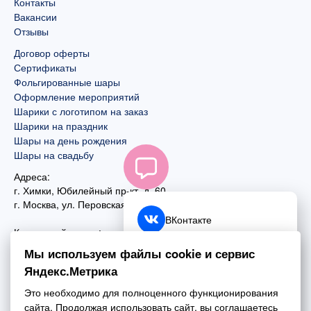
Контакты
Вакансии
Отзывы
Договор оферты
Сертификаты
Фольгированные шары
Оформление мероприятий
Шарики с логотипом на заказ
Шарики на праздник
Шары на день рождения
Шары на свадьбу
Адреса:
г. Химки, Юбилейный пр-кт, д. 60
г. Москва
,
ул. Перовская, д. 59
ВКонтакте
Контактный номер:
+7 (925) 585-74-27
Telegram
Мы используем файлы cookie и сервис
+7 (495) 970-44-75
Яндекс.Метрика
MAX
Почта:
Это необходимо для полноценного функционирования
mail@esta-fiesta.ru
Обратный звонок
сайта. Продолжая использовать сайт, вы соглашаетесь