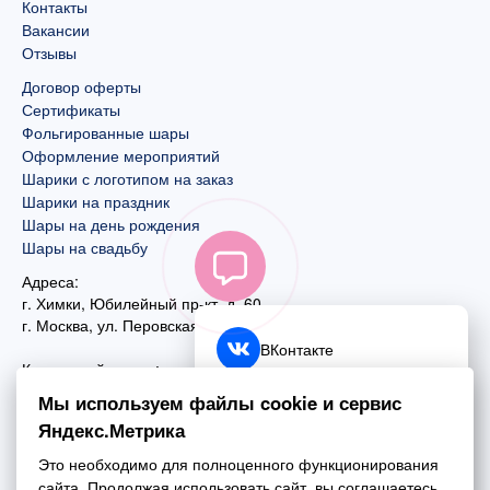
Контакты
Вакансии
Отзывы
Договор оферты
Сертификаты
Фольгированные шары
Оформление мероприятий
Шарики с логотипом на заказ
Шарики на праздник
Шары на день рождения
Шары на свадьбу
Адреса:
г. Химки, Юбилейный пр-кт, д. 60
г. Москва
,
ул. Перовская, д. 59
ВКонтакте
Контактный номер:
+7 (925) 585-74-27
Telegram
Мы используем файлы cookie и сервис
+7 (495) 970-44-75
Яндекс.Метрика
MAX
Почта:
Это необходимо для полноценного функционирования
mail@esta-fiesta.ru
Обратный звонок
сайта. Продолжая использовать сайт, вы соглашаетесь