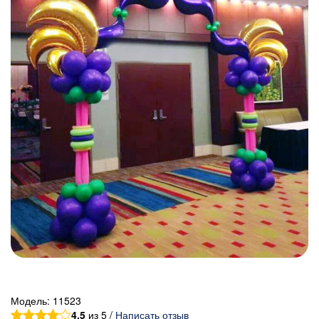
Модель:
11523
4.5
из 5 /
Написать отзыв