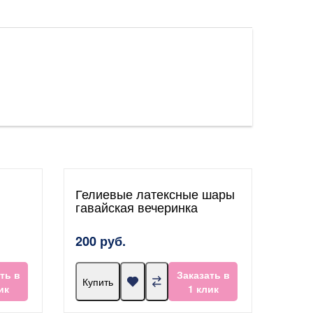
Гелиевые латексные шары
гавайская вечеринка
200 руб.
ть в
Заказать в
Купить
ик
1 клик