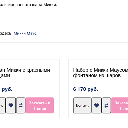
фольгированного шара Микки.
.
 здесь:
Микки Маус
ан Микки с красными
Набор с Микки Маусом
дами
фонтаном из шаров
 руб.
6 170 руб.
Заказать в
Заказа
ть
Купить
1 клик
1 кл