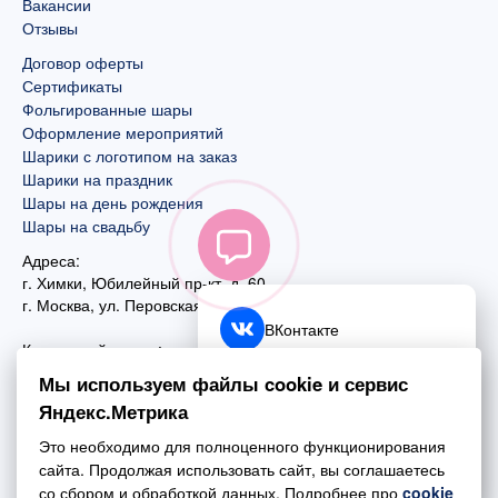
Вакансии
Отзывы
Договор оферты
Сертификаты
Фольгированные шары
Оформление мероприятий
Шарики с логотипом на заказ
Шарики на праздник
Шары на день рождения
Шары на свадьбу
Адреса:
г. Химки, Юбилейный пр-кт, д. 60
г. Москва
,
ул. Перовская, д. 59
ВКонтакте
Контактный номер:
+7 (925) 585-74-27
Telegram
Мы используем файлы cookie и сервис
+7 (495) 970-44-75
Яндекс.Метрика
MAX
Почта:
Это необходимо для полноценного функционирования
mail@esta-fiesta.ru
Обратный звонок
сайта. Продолжая использовать сайт, вы соглашаетесь
со сбором и обработкой данных. Подробнее про
cookie