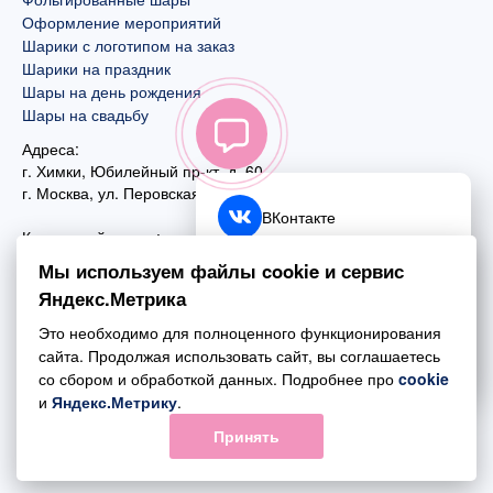
Оформление мероприятий
Шарики с логотипом на заказ
Шарики на праздник
Шары на день рождения
Шары на свадьбу
Адреса:
г. Химки, Юбилейный пр-кт, д. 60
г. Москва
,
ул. Перовская, д. 59
ВКонтакте
Контактный номер:
+7 (925) 585-74-27
Telegram
Мы используем файлы cookie и сервис
+7 (495) 970-44-75
Яндекс.Метрика
MAX
Почта:
Это необходимо для полноценного функционирования
mail@esta-fiesta.ru
Обратный звонок
сайта. Продолжая использовать сайт, вы соглашаетесь
со сбором и обработкой данных. Подробнее про
cookie
Режим работы интернет-магазина:
и
Яндекс.Метрику
.
ПН-ВС с 09:00 до 21:00
Принять