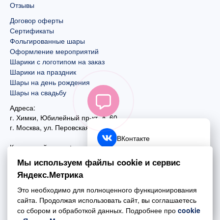
Отзывы
Договор оферты
Сертификаты
Фольгированные шары
Оформление мероприятий
Шарики с логотипом на заказ
Шарики на праздник
Шары на день рождения
Шары на свадьбу
Адреса:
г. Химки, Юбилейный пр-кт, д. 60
г. Москва
,
ул. Перовская, д. 59
ВКонтакте
Контактный номер:
+7 (925) 585-74-27
Telegram
Мы используем файлы cookie и сервис
+7 (495) 970-44-75
Яндекс.Метрика
MAX
Почта:
Это необходимо для полноценного функционирования
mail@esta-fiesta.ru
Обратный звонок
сайта. Продолжая использовать сайт, вы соглашаетесь
со сбором и обработкой данных. Подробнее про
cookie
Режим работы интернет-магазина: