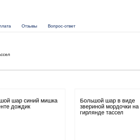
плата
Отзывы
Вопрос-ответ
ассел
шой шар синий мишка
Большой шар в виде
енте дождик
звериной мордочки на
гирлянде тассел