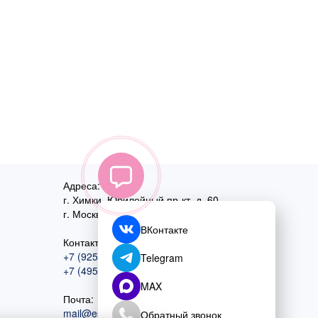
Адреса:
г. Химки, Юбилейный пр-кт, д. 60
г. Москва
,
ул. Перовская, д. 59
ВКонтакте
Контактный номер:
+7 (925) 585-74-27
Telegram
+7 (495) 970-44-75
MAX
Почта:
mail@esta-fiesta.ru
Обратный звонок