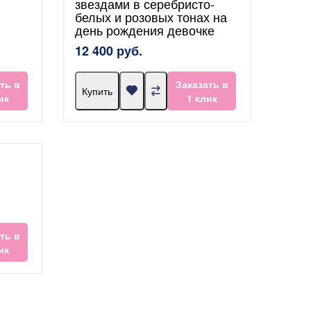
звездами в серебристо-
белых и розовых тонах на
день рождения девочке
12 400 руб.
ть в
Заказать в
Купить
ик
1 клик
ть в
ик