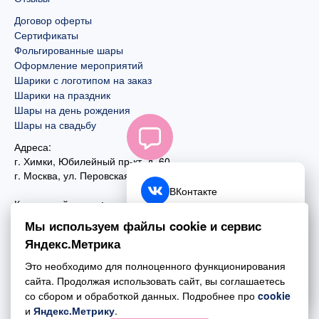
Договор оферты
Сертификаты
Фольгированные шары
Оформление мероприятий
Шарики с логотипом на заказ
Шарики на праздник
Шары на день рождения
Шары на свадьбу
Адреса:
г. Химки, Юбилейный пр-кт, д. 60
г. Москва
,
ул. Перовская, д. 59
ВКонтакте
Контактный номер:
+7 (925) 585-74-27
Telegram
Мы используем файлы cookie и сервис
+7 (495) 970-44-75
Яндекс.Метрика
MAX
Почта:
Это необходимо для полноценного функционирования
mail@esta-fiesta.ru
Обратный звонок
сайта. Продолжая использовать сайт, вы соглашаетесь
со сбором и обработкой данных. Подробнее про
cookie
Режим работы интернет-магазина:
и
Яндекс.Метрику
.
ПН-ВС с 09:00 до 21:00