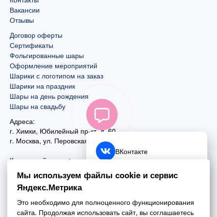
Вакансии
Отзывы
Договор оферты
Сертификаты
Фольгированные шары
Оформление мероприятий
Шарики с логотипом на заказ
Шарики на праздник
Шары на день рождения
Шары на свадьбу
Адреса:
г. Химки, Юбилейный пр-кт, д. 60
г. Москва
,
ул. Перовская, д. 59
ВКонтакте
Контактный номер:
+7 (925) 585-74-27
Telegram
Мы используем файлы cookie и сервис
+7 (495) 970-44-75
Яндекс.Метрика
MAX
Почта:
Это необходимо для полноценного функционирования
mail@esta-fiesta.ru
Обратный звонок
сайта. Продолжая использовать сайт, вы соглашаетесь