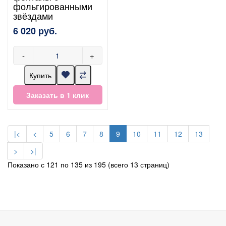
фольгированными
звёздами
6 020 руб.
-
+
Купить
Заказать в 1 клик
|<
<
5
6
7
8
9
10
11
12
13
>
>|
Показано с 121 по 135 из 195 (всего 13 страниц)