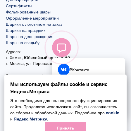
Сертификаты
Фольгированные шары
Оформление мероприятий
Шарики с логотипом на заказ
Шарики на праздник
Шары на день рождения
Шары на свадьбу
Адреса:
г. Химки, Юбилейный пр-кт, д. 60
г. Москва
,
ул. Перовская, д. 59
ВКонтакте
Контактный номер:
+7 (925) 585-74-27
Telegram
Мы используем файлы cookie и сервис
+7 (495) 970-44-75
Яндекс.Метрика
MAX
Почта:
Это необходимо для полноценного функционирования
mail@esta-fiesta.ru
Обратный звонок
сайта. Продолжая использовать сайт, вы соглашаетесь
со сбором и обработкой данных. Подробнее про
cookie
Режим работы интернет-магазина:
и
Яндекс.Метрику
.
ПН-ВС с 09:00 до 21:00
Принять