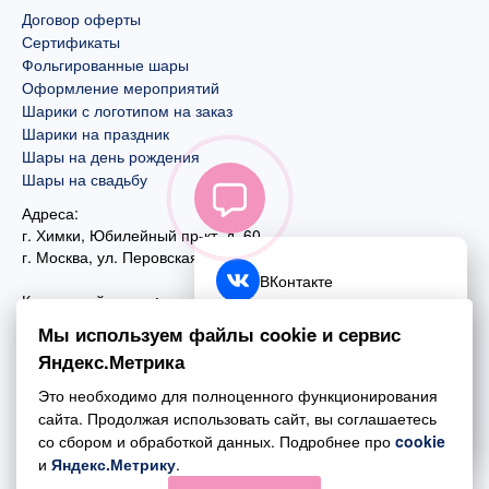
Договор оферты
Сертификаты
Фольгированные шары
Оформление мероприятий
Шарики с логотипом на заказ
Шарики на праздник
Шары на день рождения
Шары на свадьбу
Адреса:
г. Химки, Юбилейный пр-кт, д. 60
г. Москва
,
ул. Перовская, д. 59
ВКонтакте
Контактный номер:
+7 (925) 585-74-27
Telegram
Мы используем файлы cookie и сервис
+7 (495) 970-44-75
Яндекс.Метрика
MAX
Почта:
Это необходимо для полноценного функционирования
mail@esta-fiesta.ru
Обратный звонок
сайта. Продолжая использовать сайт, вы соглашаетесь
со сбором и обработкой данных. Подробнее про
cookie
Режим работы интернет-магазина:
и
Яндекс.Метрику
.
ПН-ВС с 09:00 до 21:00