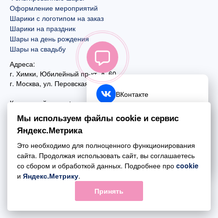
Оформление мероприятий
Шарики с логотипом на заказ
Шарики на праздник
Шары на день рождения
Шары на свадьбу
Адреса:
г. Химки, Юбилейный пр-кт, д. 60
г. Москва
,
ул. Перовская, д. 59
ВКонтакте
Контактный номер:
+7 (925) 585-74-27
Telegram
Мы используем файлы cookie и сервис
+7 (495) 970-44-75
Яндекс.Метрика
MAX
Почта:
Это необходимо для полноценного функционирования
mail@esta-fiesta.ru
Обратный звонок
сайта. Продолжая использовать сайт, вы соглашаетесь
со сбором и обработкой данных. Подробнее про
cookie
Режим работы интернет-магазина:
и
Яндекс.Метрику
.
ПН-ВС с 09:00 до 21:00
Принять