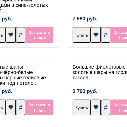
дами в сине-золотых
х
 руб.
7 960 руб.
Заказать в
Заказа
ть
Купить
1 клик
1 кл
тые шары
Большие фиолетовые 
+чёрно-белые
золотые шары на гирл
ы+чёрные гелиевые
тассел
ки под потолок
 руб.
2 700 руб.
Заказать в
Заказа
ть
Купить
1 клик
1 кл