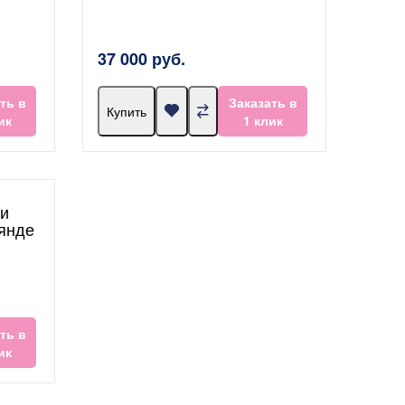
37 000 руб.
ть в
Заказать в
Купить
ик
1 клик
и
янде
ть в
ик