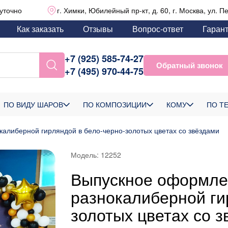
уточно
г. Химки, Юбилейный пр-кт, д. 60, г. Москва, ул. П
Как заказать
Отзывы
Вопрос-ответ
Гаран
+7 (925) 585-74-27
Обратный звонок
+7 (495) 970-44-75
ПО ВИДУ ШАРОВ
ПО КОМПОЗИЦИИ
КОМУ
ПО Т
алиберной гирляндой в бело-черно-золотых цветах со звёздами
Модель:
12252
Выпускное оформле
разнокалиберной ги
золотых цветах со 