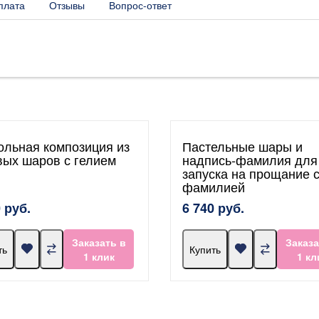
плата
Отзывы
Вопрос-ответ
ольная композиция из
Пастельные шары и
вых шаров с гелием
надпись-фамилия для
запуска на прощание 
фамилией
 руб.
6 740 руб.
Заказать в
Заказа
ть
Купить
1 клик
1 кл