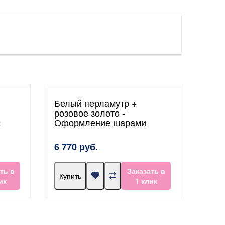
Белый перламутр +
розовое золото -
с
Оформление шарами
6 770 руб.
ть в
Заказать в
Купить
ик
1 клик