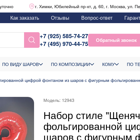
уточно
г. Химки, Юбилейный пр-кт, д. 60, г. Москва, ул. П
Как заказать
Отзывы
Вопрос-ответ
Гаран
+7 (925) 585-74-27
Обратный звонок
+7 (495) 970-44-75
ПО ВИДУ ШАРОВ
ПО КОМПОЗИЦИИ
КОМУ
ПО Т
ьгированной цифрой фонтаном из шаров с фигурным фольгирован
Модель:
12943
Набор стиле "Щеняч
фольгированной ци
шаров с фигурным 