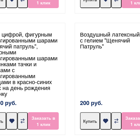
1 клик
1 кл
с цифрой, фигурным
Воздушный латексный
гированными шарами
с гелием "Щенячий
ячий патруль",
Патруль"
рными
гированными шарами
нками тачки и
ками с
гированными
дами в красно-синих
х на день рождения
нку
50 руб.
200 руб.
Заказать в
Заказа
ть
Купить
1 клик
1 кл