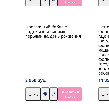
1 клик
Прозрачный баблс с
Сет 
надписью и синими
фоль
перьями на день рождения
"Щен
фигу
фоль
маши
связ
фоль
звез
тона
ребе
2 950 руб.
14 3
Заказать в
Купить
Купи
1 клик