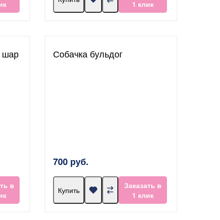
ик
1 клик
 шар
Собачка бульдог
700 руб.
ть в
Заказать в
Купить
ик
1 клик