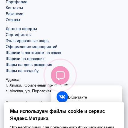
Портфолио
Контакты
Вакансии
Отзывы
Договор оферты
Сертификаты
Фольгированные шары
Оформление мероприятий
Шарики с логотипом на заказ
Шарики на праздник
Шары на день рождения
Шары на свадьбу
Адреса:
г. Химки, Юбилейный пр-кт, д. 60
г. Москва
,
ул. Перовская, д. 59
ВКонтакте
Контактный номер:
+7 (925) 585-74-27
Telegram
Мы используем файлы cookie и сервис
+7 (495) 970-44-75
Яндекс.Метрика
MAX
Почта:
Это необходимо для полноценного функционирования