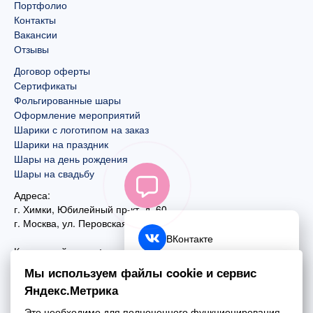
Портфолио
Контакты
Вакансии
Отзывы
Договор оферты
Сертификаты
Фольгированные шары
Оформление мероприятий
Шарики с логотипом на заказ
Шарики на праздник
Шары на день рождения
Шары на свадьбу
Адреса:
г. Химки, Юбилейный пр-кт, д. 60
г. Москва
,
ул. Перовская, д. 59
ВКонтакте
Контактный номер:
+7 (925) 585-74-27
Telegram
Мы используем файлы cookie и сервис
+7 (495) 970-44-75
Яндекс.Метрика
MAX
Почта:
Это необходимо для полноценного функционирования