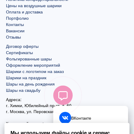
Цены на воздушные шарики
Оплата и доставка
Портфолио
Контакты
Вакансии
Отзывы
Договор оферты
Сертификаты
Фольгированные шары
Оформление мероприятий
Шарики с логотипом на заказ
Шарики на праздник
Шары на день рождения
Шары на свадьбу
Адреса:
г. Химки, Юбилейный пр-кт, д. 60
г. Москва
,
ул. Перовская, д. 59
ВКонтакте
Контактный номер:
+7 (925) 585-74-27
Telegram
Мы используем файлы cookie и сервис