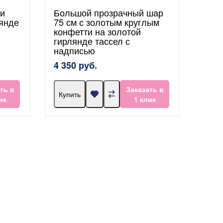
и
Большой прозрачный шар
янде
75 см с золотым круглым
конфетти на золотой
гирлянде тассел с
надписью
4 350 руб.
ть в
Заказать в
Купить
ик
1 клик