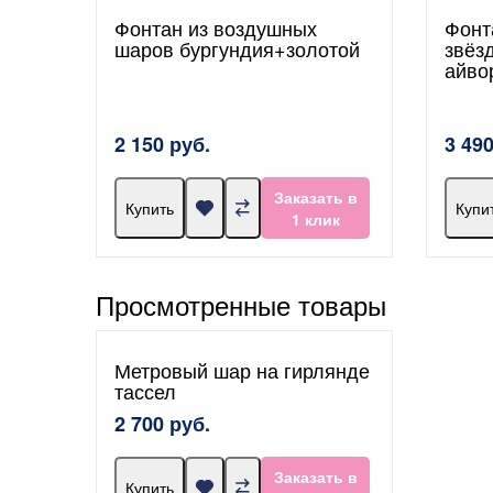
Фонтан из воздушных
Фонт
шаров бургундия+золотой
звёз
айво
2 150 руб.
3 490
Заказать в
Купить
Купи
1 клик
Просмотренные товары
Метровый шар на гирлянде
тассел
2 700 руб.
Заказать в
Купить