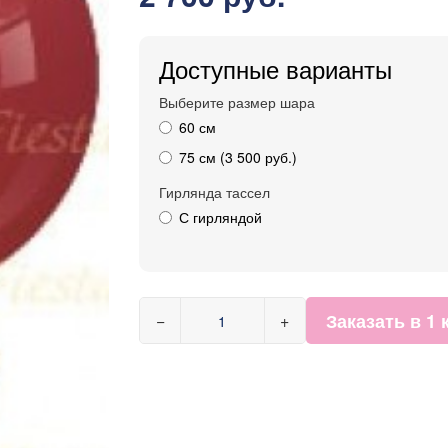
Доступные варианты
Выберите размер шара
60 см
75 см (3 500 руб.)
Гирлянда тассел
С гирляндой
Заказать в 1 
−
+