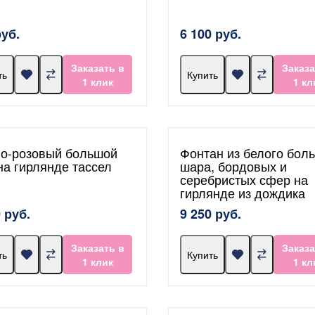
руб.
6 100 руб.
Заказать в
Заказа
ть
Купить
1 клик
1 кл
о-розовый большой
Фонтан из белого бол
на гирлянде тассел
шара, бордовых и
серебристых сфер на
гирлянде из дождика
 руб.
9 250 руб.
Заказать в
Заказа
ть
Купить
1 клик
1 кл