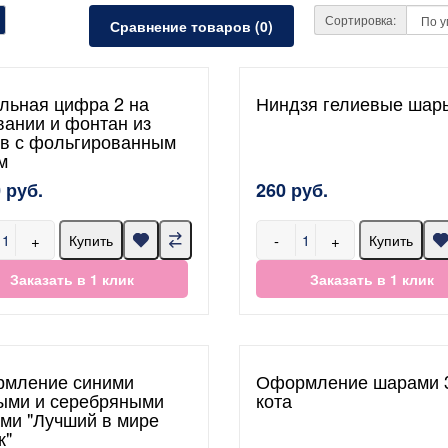
Сортировка:
Сравнение товаров (0)
льная цифра 2 на
Ниндзя гелиевые шар
вании и фонтан из
в с фольгированным
м
 руб.
260 руб.
+
-
+
Купить
Купить
Заказать в 1 клик
Заказать в 1 клик
мление синими
Оформление шарами 
ыми и серебряными
кота
ми "Лучший в мире
к"