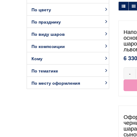
По цвету
По празднику
Напо
По виду шаров
осно
шаро
По композиции
льво
6 330
Кому
По тематике
-
По месту оформления
Офор
черн
шара
сыно