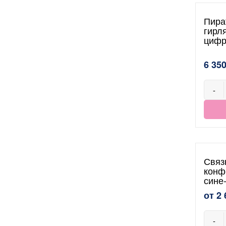
Пира
гирл
цифр
6 350
-
Связ
конф
сине
от 2 
-