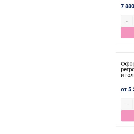
7 880
-
Офор
ретр
и го
от 5 
-