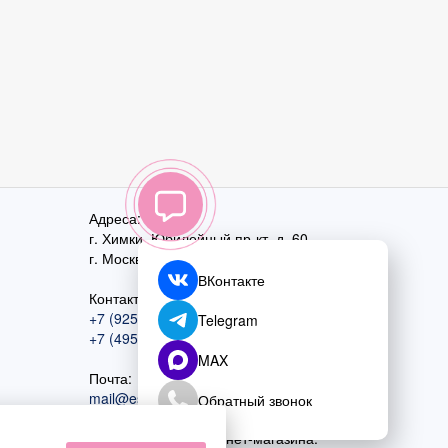
Адреса:
г. Химки, Юбилейный пр-кт, д. 60
г. Москва
,
ул. Перовская, д. 59
ВКонтакте
Контактный номер:
+7 (925) 585-74-27
Telegram
+7 (495) 970-44-75
MAX
Почта:
mail@esta-fiesta.ru
Обратный звонок
Режим работы интернет-магазина: