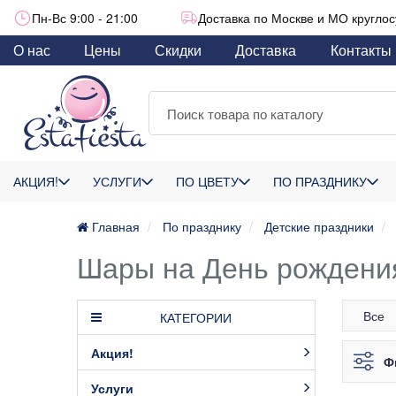
Пн-Вс 9:00 - 21:00
Доставка по Москве и МО круглос
О нас
Цены
Скидки
Доставка
Контакты
АКЦИЯ!
УСЛУГИ
ПО ЦВЕТУ
ПО ПРАЗДНИКУ
Главная
По празднику
Детские праздники
Шары на День рождения
Все
КАТЕГОРИИ
Акция!
Ф
Услуги