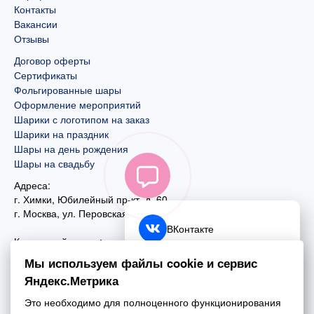
Контакты
Вакансии
Отзывы
Договор оферты
Сертификаты
Фольгированные шары
Оформление мероприятий
Шарики с логотипом на заказ
Шарики на праздник
Шары на день рождения
Шары на свадьбу
Адреса:
г. Химки, Юбилейный пр-кт, д. 60
г. Москва
,
ул. Перовская, д. 59
ВКонтакте
Контактный номер:
+7 (925) 585-74-27
Telegram
Мы используем файлы cookie и сервис
+7 (495) 970-44-75
Яндекс.Метрика
MAX
Почта:
Это необходимо для полноценного функционирования
mail@esta-fiesta.ru
Обратный звонок