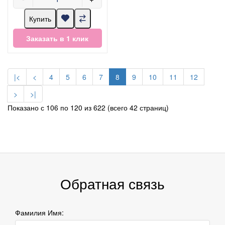
Купить
Заказать в 1 клик
|<
<
4
5
6
7
8
9
10
11
12
>
>|
Показано с 106 по 120 из 622 (всего 42 страниц)
Обратная связь
Фамилия Имя: