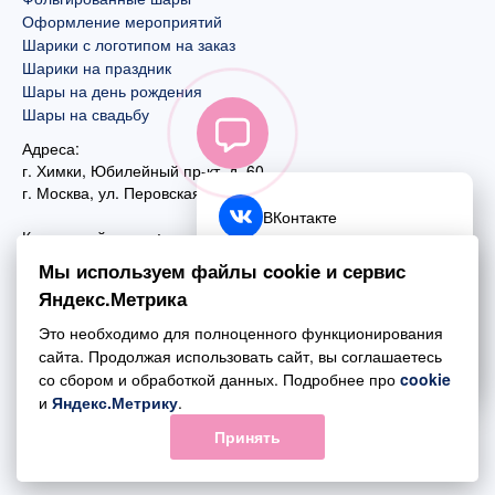
Оформление мероприятий
Шарики с логотипом на заказ
Шарики на праздник
Шары на день рождения
Шары на свадьбу
Адреса:
г. Химки, Юбилейный пр-кт, д. 60
г. Москва
,
ул. Перовская, д. 59
ВКонтакте
Контактный номер:
+7 (925) 585-74-27
Telegram
Мы используем файлы cookie и сервис
+7 (495) 970-44-75
Яндекс.Метрика
MAX
Почта:
Это необходимо для полноценного функционирования
mail@esta-fiesta.ru
Обратный звонок
сайта. Продолжая использовать сайт, вы соглашаетесь
со сбором и обработкой данных. Подробнее про
cookie
Режим работы интернет-магазина:
и
Яндекс.Метрику
.
ПН-ВС с 09:00 до 21:00
Принять