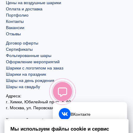
Цены на воздушные шарики
Оплата и доставка
Портфолио
Контакты
Вакансии
Отзывы
Договор оферты
Сертификаты
Фольгированные шары
Оформление мероприятий
Шарики с логотипом на заказ
Шарики на праздник
Шары на день рождения
Шары на свадьбу
Адреса:
г. Химки, Юбилейный пр-кт, д. 60
г. Москва
,
ул. Перовская, д. 59
ВКонтакте
Контактный номер:
+7 (925) 585-74-27
Telegram
Мы используем файлы cookie и сервис
+7 (495) 970-44-75