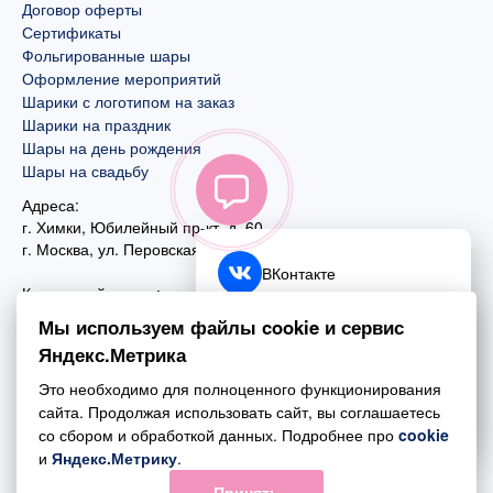
Договор оферты
Сертификаты
Фольгированные шары
Оформление мероприятий
Шарики с логотипом на заказ
Шарики на праздник
Шары на день рождения
Шары на свадьбу
Адреса:
г. Химки, Юбилейный пр-кт, д. 60
г. Москва
,
ул. Перовская, д. 59
ВКонтакте
Контактный номер:
+7 (925) 585-74-27
Telegram
Мы используем файлы cookie и сервис
+7 (495) 970-44-75
Яндекс.Метрика
MAX
Почта:
Это необходимо для полноценного функционирования
mail@esta-fiesta.ru
Обратный звонок
сайта. Продолжая использовать сайт, вы соглашаетесь
со сбором и обработкой данных. Подробнее про
cookie
Режим работы интернет-магазина:
и
Яндекс.Метрику
.
ПН-ВС с 09:00 до 21:00
Принять