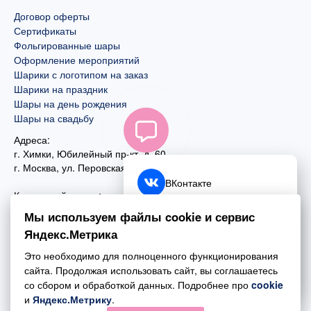
Договор оферты
Сертификаты
Фольгированные шары
Оформление мероприятий
Шарики с логотипом на заказ
Шарики на праздник
Шары на день рождения
Шары на свадьбу
Адреса:
г. Химки, Юбилейный пр-кт, д. 60
г. Москва
,
ул. Перовская, д. 59
ВКонтакте
Контактный номер:
+7 (925) 585-74-27
Telegram
Мы используем файлы cookie и сервис
+7 (495) 970-44-75
Яндекс.Метрика
MAX
Почта:
Это необходимо для полноценного функционирования
mail@esta-fiesta.ru
Обратный звонок
сайта. Продолжая использовать сайт, вы соглашаетесь
со сбором и обработкой данных. Подробнее про
cookie
Режим работы интернет-магазина:
и
Яндекс.Метрику
.
ПН-ВС с 09:00 до 21:00