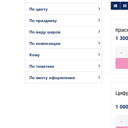
По цвету
По празднику
Крас
По виду шаров
1 300
По композиции
-
Кому
По тематике
По месту оформления
Цифр
1 000
-