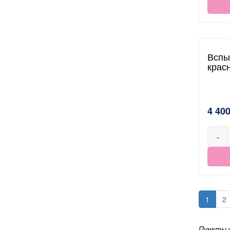
Вспы
крас
4 400
-
1
2
Пункты 