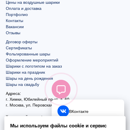
Цены на воздушные шарики
Оплата и доставка
Портфолио
Контакты
Вакансии
Отзывы
Договор оферты
Сертификаты
Фольгированные шары
Оформление мероприятий
Шарики с логотипом на заказ
Шарики на праздник
Шары на день рождения
Шары на свадьбу
Адреса:
г. Химки, Юбилейный пр-кт, д. 60
г. Москва
,
ул. Перовская, д. 59
ВКонтакте
Контактный номер:
+7 (925) 585-74-27
Telegram
Мы используем файлы cookie и сервис
+7 (495) 970-44-75