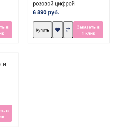
розовой цифрой
6 890 руб.
ть в
Заказать в
Купить
ик
1 клик
н и
ть в
ик