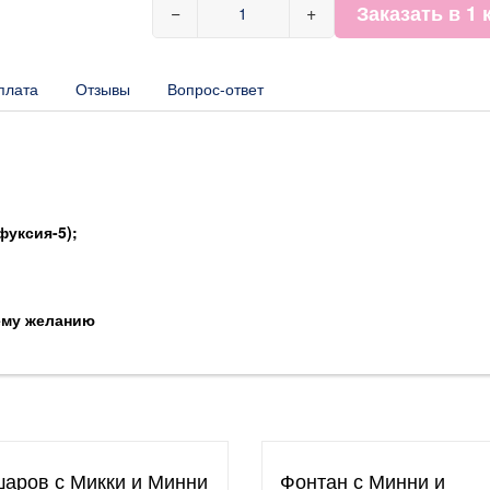
Заказать в 1 
−
+
плата
Отзывы
Вопрос-ответ
фуксия-5);
ему желанию
шаров с Микки и Минни
Фонтан с Минни и