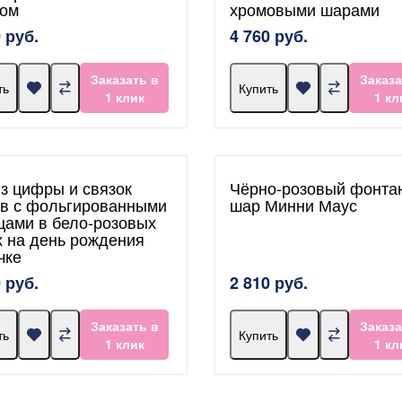
ом
хромовыми шарами
 руб.
4 760 руб.
Заказать в
Заказа
ть
Купить
1 клик
1 кл
из цифры и связок
Чёрно-розовый фонта
в с фольгированными
шар Минни Маус
цами в бело-розовых
х на день рождения
чке
 руб.
2 810 руб.
Заказать в
Заказа
ть
Купить
1 клик
1 кл