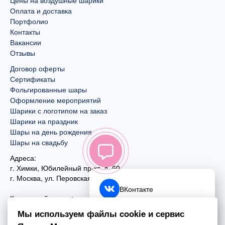
Цены на воздушные шарики
Оплата и доставка
Портфолио
Контакты
Вакансии
Отзывы
Договор оферты
Сертификаты
Фольгированные шары
Оформление мероприятий
Шарики с логотипом на заказ
Шарики на праздник
Шары на день рождения
Шары на свадьбу
Адреса:
г. Химки, Юбилейный пр-кт, д. 60
г. Москва
,
ул. Перовская, д. 59
ВКонтакте
Контактный номер:
+7 (925) 585-74-27
Telegram
Мы используем файлы cookie и сервис
+7 (495) 970-44-75