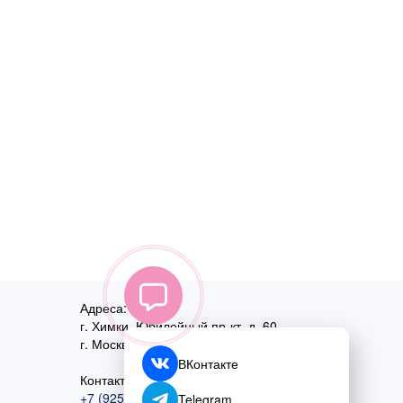
Адреса:
г. Химки, Юбилейный пр-кт, д. 60
г. Москва
,
ул. Перовская, д. 59
ВКонтакте
Контактный номер:
+7 (925) 585-74-27
Telegram