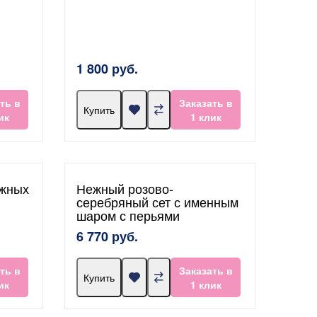
1 800 руб.
ть в
Заказать в
Купить
ик
1 клик
ежных
Нежный розово-
серебряный сет с именным
шаром с перьями
6 770 руб.
ть в
Заказать в
Купить
ик
1 клик