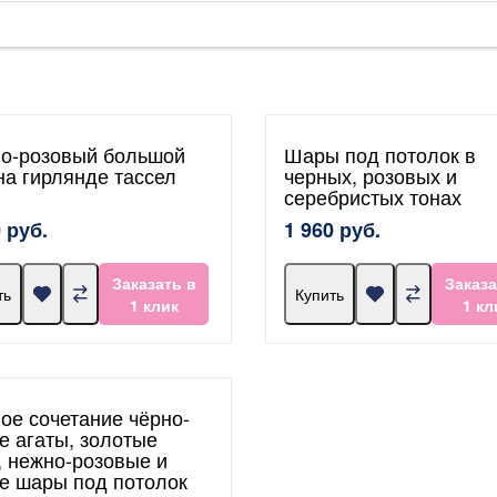
о-розовый большой
Шары под потолок в
на гирлянде тассел
черных, розовых и
серебристых тонах
 руб.
1 960 руб.
Заказать в
Заказа
ть
Купить
1 клик
1 кл
ое сочетание чёрно-
е агаты, золотые
, нежно-розовые и
е шары под потолок