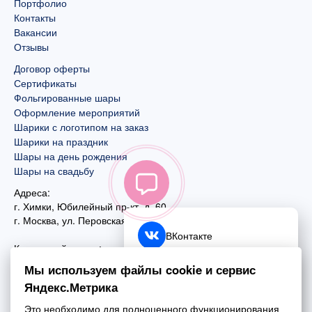
Портфолио
Контакты
Вакансии
Отзывы
Договор оферты
Сертификаты
Фольгированные шары
Оформление мероприятий
Шарики с логотипом на заказ
Шарики на праздник
Шары на день рождения
Шары на свадьбу
Адреса:
г. Химки, Юбилейный пр-кт, д. 60
г. Москва
,
ул. Перовская, д. 59
ВКонтакте
Контактный номер:
+7 (925) 585-74-27
Telegram
Мы используем файлы cookie и сервис
+7 (495) 970-44-75
Яндекс.Метрика
MAX
Почта:
Это необходимо для полноценного функционирования