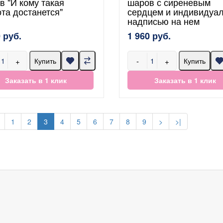
в "И кому такая
шаров с сиреневым
ота достанется"
сердцем и индивидуа
надписью на нем
 руб.
1 960 руб.
+
-
+
Купить
Купить
Заказать в 1 клик
Заказать в 1 клик
1
2
3
4
5
6
7
8
9
>
>|