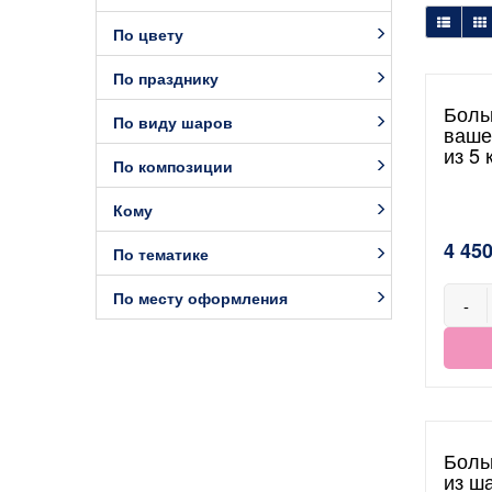
По цвету
По празднику
Боль
По виду шаров
ваше
из 5
По композиции
Кому
4 450
По тематике
По месту оформления
-
Боль
из ш