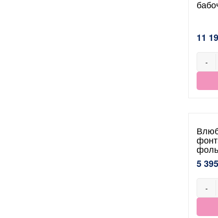
бабо
11 1
-
Влюб
фонт
фоль
5 395
-