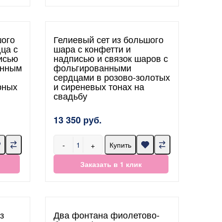
шого
Гелиевый сет из большого
ца с
шара с конфетти и
исью
надписью и связок шаров с
анным
фольгированными
сердцами в розово-золотых
рных
и сиреневых тонах на
свадьбу
13 350 руб.
-
+
Купить
Заказать в 1 клик
з
Два фонтана фиолетово-