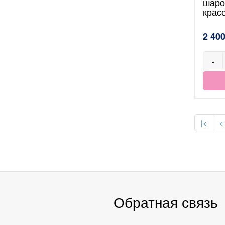
шаро
крас
2 400
-
|<
<
Обратная связь