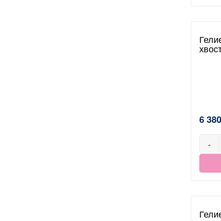
Гели
хвос
6 380
-
Гели