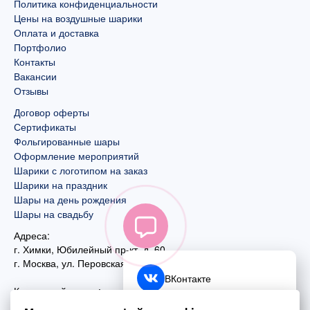
Политика конфиденциальности
Цены на воздушные шарики
Оплата и доставка
Портфолио
Контакты
Вакансии
Отзывы
Договор оферты
Сертификаты
Фольгированные шары
Оформление мероприятий
Шарики с логотипом на заказ
Шарики на праздник
Шары на день рождения
Шары на свадьбу
Адреса:
г. Химки, Юбилейный пр-кт, д. 60
г. Москва
,
ул. Перовская, д. 59
ВКонтакте
Контактный номер:
+7 (925) 585-74-27
Telegram