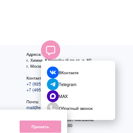
Адреса:
г. Химки, Юбилейный пр-кт, д. 60
г. Москва
,
ул. Перовская, д. 59
ВКонтакте
Контактный номер:
+7 (925) 585-74-27
Telegram
+7 (495) 970-44-75
MAX
Почта:
mail@esta-fiesta.ru
Обратный звонок
Режим работы интернет-магазина:
ПН-ВС с 09:00 до 21:00
Принять